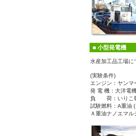
■ 小型発電機
水産加工品工場に
(実験条件)
エンジン：ヤンマー 
発 電 機：大洋電機製
負 荷：いりこ乾
試験燃料：A重油 
Ａ重油ナノエマルジ