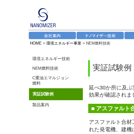
HOME
>
環境エネルギー事業
> NEM燃料技術
環境エネルギー技術
実証試験例
NEM燃料技術
C重油エマルジョン
燃料
延べ30か所に及
実証試験例
効果が確認されま
製品案内
■ アスファルト
アスファルト合材
れた発電機、建機