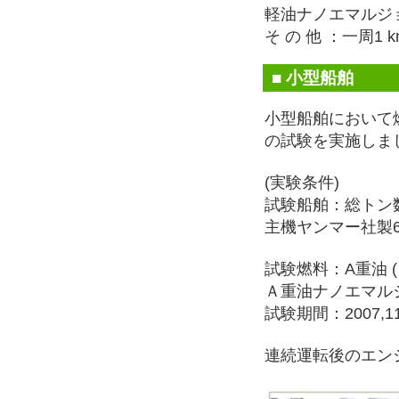
軽油ナノエマルジョ
そ の 他 ：一周1
■ 小型船舶
小型船舶において
の試験を実施しま
(実験条件)
試験船舶：総トン数 約
主機ヤンマー社製6KE
試験燃料：A重油 
Ａ重油ナノエマルジ
試験期間：2007,11-
連続運転後のエン