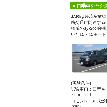
■ 自動車シャシ
JARIは経済産
路交通に関連する
権威のある公的機
いた10・15モー
(実験条件)
試験車両：日産キャ
ZD30DDTi
コモンレール式燃料噴射装