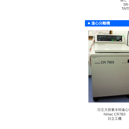
振と
SR
TAI
■ 遠心分離機
日立大容量冷却遠心
himac CR7B3
日立工機