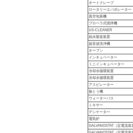
オートクレーブ
ロータリーエバポレーター
真空包装機
プロペラ式撹拌機
US-CLEANER
純水製造装置
超音波洗浄機
オーブン
インキュベーター
ミニインキュベーター
冷却水循環装置
冷却水循環装置
アスピレーター
振とう機
ウォーターバス
ミキサー
デシケーター
電気炉
GALVANOSTAT（定電流
GALVANOSTAT（定電流