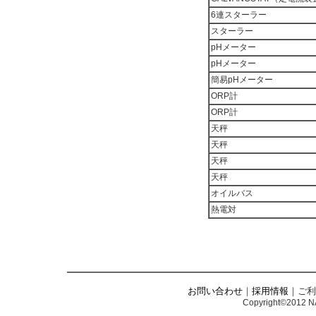
6連スターラー
スターラー
pHメーター
pHメーター
簡易pHメーター
ORP計
ORP計
天秤
天秤
天秤
天秤
オイルバス
熱電対
お問い合わせ
｜
採用情報
｜ご利
Copyright©2012 NA