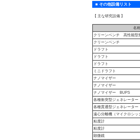
■ その他設備リスト
【 主な研究設備 】
名
クリーンベンチ 高性能型
クリーンベンチ
ドラフト
ドラフト
ドラフト
ミニドラフト
ナノマイザー
ナノマイザー
ナノマイザー BUPS
各種衝突型ジェネレーター
各種貫通型ジェネレーター
遠心分離機（マイクロシッ
粘度計
粘度計
顕微鏡