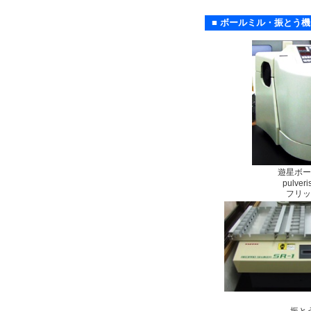
■ ボールミル・振とう機
遊星ボー
pulveri
フリッ