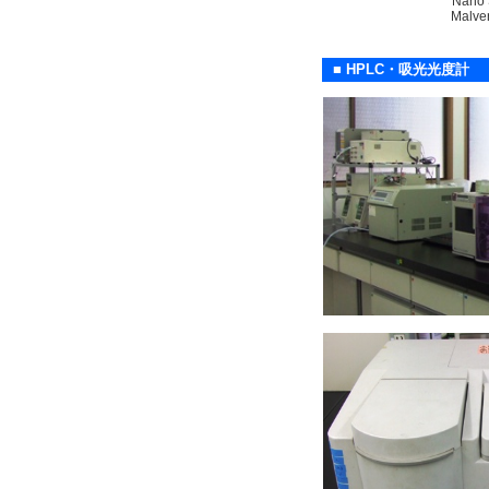
Nano
Malve
■ HPLC・吸光光度計