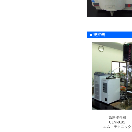
■ 撹拌機
高速撹拌機
CLM-0.8S
エム・テクニック